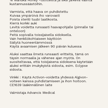
% Manuka Honey -tuotteista ja siksi järkevä valinta
kustannussäästöihin.
Varmista, että haava on puhdistettu
Kuivaa ympäröivä iho varovasti
Poista steriili tuubi laatikosta.
Kierrä korkki auki
Levitä voidetta runsaasti haavapohjalle (pinnalle tai
onteloon)
Peitä sopivalla toissijaisella sidoksella.
Vain henkilökohtaiseen käyttöön
Säilytä huoneenlämmössä
Käytä avaamisen jälkeen 90 päivän kuluessa
Aluksi saattaa ilmetä runsaasti eritteitä, tämä on
täysin normaalia ja vähenee ajan myötä. On
suositeltavaa, että toisijaisena sidoksena käytetään
aluksi erittäin imukykyistä sidosta, esim. Eclypse
sidosta.
Vinkki : Käytä Activon-voidetta yhdessä Algivon-
voiteen kanssa puhdistamiseen ja ihon hoitoon.
CE1639 lääkinnällinen laite
Valmistaja Advancis Medical