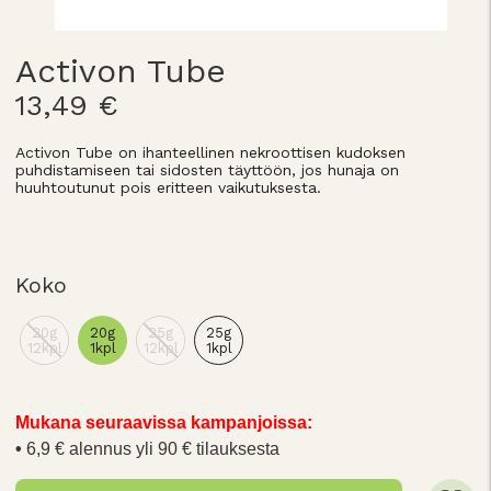
Activon Tube
13,49 €
Activon Tube on ihanteellinen nekroottisen kudoksen
puhdistamiseen tai sidosten täyttöön, jos hunaja on
huuhtoutunut pois eritteen vaikutuksesta.
Koko
20g
20g
25g
25g
12kpl
1kpl
12kpl
1kpl
Mukana seuraavissa kampanjoissa:
6,9 € alennus yli 90 € tilauksesta