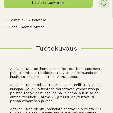
Lisää ostoskoriin
Toimitus 3-7 Päivässä
Laadukkaat tuotteet
Tuotekuvaus
Activon Tube on ihanteellinen nekroottisen kudoksen
puhdistamiseen tai sidosten täyttöön, jos hunaja on
huuhtoutunut pois eritteen vaikutuksesta.
Activon Tube sisältää 100 % lääketieteellistä Manuka-
hunajaa , joka luo kostean parantavan ympäristön ja
poistaa tehokkaasti haavan hajun samalla kun se on
antibakteerinen. Kätevä 20 g tuubi. Käytettävä 90
päivää avaamisen jälkeen.
Activon Tube on yksi parhaista saatavilla olevista 100