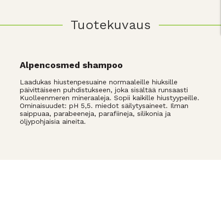
Tuotekuvaus
Alpencosmed shampoo
Laadukas hiustenpesuaine normaaleille hiuksille
päivittäiseen puhdistukseen, joka sisältää runsaasti
Kuolleenmeren mineraaleja. Sopii kaikille hiustyypeille.
Ominaisuudet: pH 5,5. miedot säilytysaineet. Ilman
saippuaa, parabeeneja, parafiineja, silikonia ja
öljypohjaisia aineita.