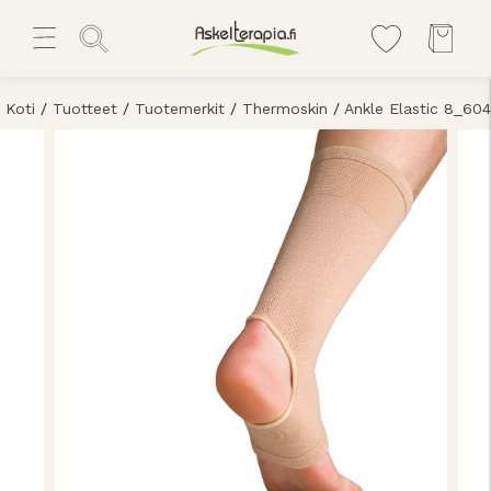
Koti
/
Tuotteet
/
Tuotemerkit
/
Thermoskin
/
Ankle Elastic 8_604