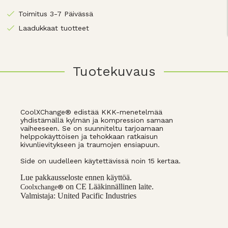
Toimitus 3-7 Päivässä
Laadukkaat tuotteet
Tuotekuvaus
CoolXChange® edistää KKK-menetelmää
yhdistämällä kylmän ja kompression samaan
vaiheeseen. Se on suunniteltu tarjoamaan
helppokäyttöisen ja tehokkaan ratkaisun
kivunlievitykseen ja traumojen ensiapuun.
Side on uudelleen käytettävissä noin 15 kertaa.
Lue pakkausseloste ennen käyttöä.
on CE Lääkinnällinen laite.
®
Coolxchange
Valmistaja: United Pacific Industries