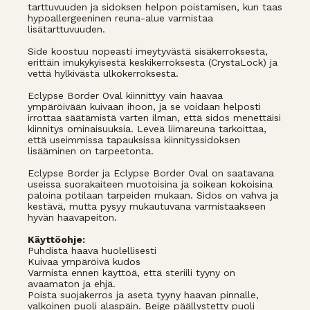
tarttuvuuden ja sidoksen helpon poistamisen, kun taas
hypoallergeeninen reuna-alue varmistaa
lisätarttuvuuden.
Side koostuu nopeasti imeytyvästä sisäkerroksesta,
erittäin imukykyisestä keskikerroksesta (CrystaLock) ja
vettä hylkivästä ulkokerroksesta.
Eclypse Border Oval kiinnittyy vain haavaa
ympäröivään kuivaan ihoon, ja se voidaan helposti
irrottaa säätämistä varten ilman, että sidos menettäisi
kiinnitys ominaisuuksia. Leveä liimareuna tarkoittaa,
että useimmissa tapauksissa kiinnityssidoksen
lisääminen on tarpeetonta.
Eclypse Border ja Eclypse Border Oval on saatavana
useissa suorakaiteen muotoisina ja soikean kokoisina
paloina potilaan tarpeiden mukaan. Sidos on vahva ja
kestävä, mutta pysyy mukautuvana varmistaakseen
hyvän haavapeiton.
Käyttöohje:
Puhdista haava huolellisesti
Kuivaa ympäröivä kudos
Varmista ennen käyttöä, että steriili tyyny on
avaamaton ja ehjä.
Poista suojakerros ja aseta tyyny haavan pinnalle,
valkoinen puoli alaspäin. Beige päällystetty puoli