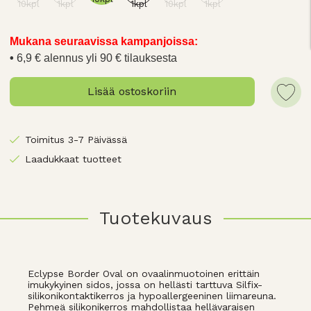
10kpl
1kpl
1kpl
10kpl
1kpl
Mukana seuraavissa kampanjoissa:
6,9 € alennus yli 90 € tilauksesta
Lisää ostoskoriin
Toimitus 3-7 Päivässä
Laadukkaat tuotteet
Tuotekuvaus
Eclypse Border Oval on ovaalinmuotoinen erittäin
imukykyinen sidos, jossa on hellästi tarttuva Silfix-
silikonikontaktikerros ja hypoallergeeninen liimareuna.
Pehmeä silikonikerros mahdollistaa hellävaraisen