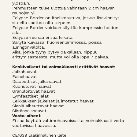
ylöspäin.
Pehmusteen tulee ulottua vähintään 2 cm haavan
reunojen yli.
Eclypse Border on itseliimautuva, joskus lisäkiinnitys
siteellä saattaa olla tarpeen.
Eclypse Border voidaan käyttää kompressio hoidon
alla.
Eclypse-reunaa ei saa leikata
Säilytä kuivassa, huoneenlämmössä, poissa
auringonvalolta.
Aika, jonka tyyny pysyy paikallaan, riippuu
erittymisasteesta, mutta voi olla jopa 7 päivää.
Keskivaikeat tai voimakkaasti erittävät haavat:
Jalkahaavat
Painehaavat
Diabeettiset jalkahaavat
Kuoriutuvat haavat
Granuloituvat haavat
Lymfaattiset jalat
Leikkauksen jälkeiset ja irrotetut haavat
Sieniä aiheuttavat haavat
Siirrännäishaavat
Vasta-aiheet
Ei saa käyttää valtimohaavoissa tai voimakkaasti verta
vuotavissa haavoissa.
CE1639 lääkinnällinen laite