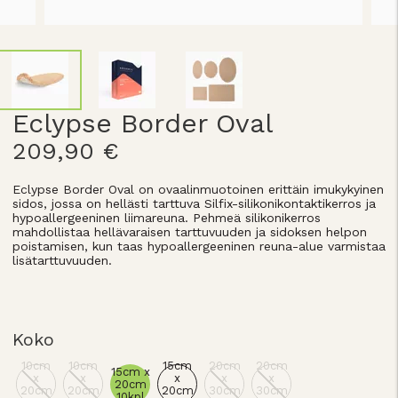
Eclypse Border Oval
209,90 €
Eclypse Border Oval on ovaalinmuotoinen erittäin imukykyinen
sidos, jossa on hellästi tarttuva Silfix-silikonikontaktikerros ja
hypoallergeeninen liimareuna. Pehmeä silikonikerros
mahdollistaa hellävaraisen tarttuvuuden ja sidoksen helpon
poistamisen, kun taas hypoallergeeninen reuna-alue varmistaa
lisätarttuvuuden.
Koko
10cm
10cm
15cm
20cm
20cm
15cm x
x
x
x
x
x
20cm
20cm
20cm
20cm
30cm
30cm
10kpl