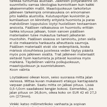
tarkkaa tuntumaa alustaan. Jalkineen pohjarakenne on
suunniteltu samaa ideologiaa kunnioittaen kuin kaikki
aikaisemmatkin mallit. Maastojuoksuun tarkoitetun
jalkineen tärkeimpiä ominaisuuksia on erinomainen
pito kaikilla alustoilla. Kulutuspohjan kuviointiin ja
kumilaatuun on kiinnitetty erityistä huomiota ja paras
mahdollinen lopputulos löytyi huolellisen testaamisen
ansiosta. Päällisen ratkaisuissa on huomioitu erittäin
tarkka istuvuus jalkaan, toisin sanoen päällisen
materiaalien tulee mukautua tarkasti jalkaterän
muotoihin. Päällisen sisäosa on laminoitu, joten siellä
ei ole mekaanista hankausta aiheuttavia saumoja.
Päällisen materiaalit eivät ole vedenpitäviä, koska
märissä olosuhteissa juostessa veden täytyy päästä
myös pois jalkineen sisältä. Trail jalkineen materiaalit
sietävät hyvin kastumista ja pitävät kuosinsa myös
märkänä. Täydellinen valinta polkujuoksuun,
maastojuoksuun ja suunnistukseen.
Koon valinta
Löytääksesi oikean koon, seiso suorassa mitta jalan
vieressä. Mittaa kuvan mukaisesti etäisyys kantapäästä
varpaan päähän. Saatu mitta on jalkasi pituus. Lisää
0,5-1,0cm saadaksesi kengän kokosi. Esimerkiksi, jos
jalan pituus on 26,8cm, oikea koko on EUR 42 eli 27,3
cm (273mm).
Vinkki: katso millimetrikoko vanhasta ja sopivan