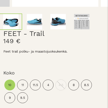
FEET - Trail
149 €
Feet trail polku- ja maastojuoksukenkä.
Koko
10
11
11.5
4
4.5
8
8.5
9
9.5