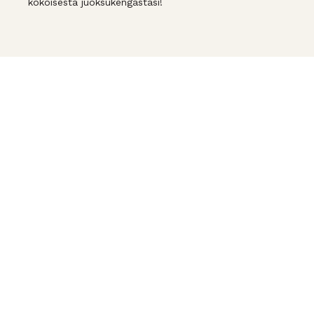
kokoisesta juoksukengästäsi!