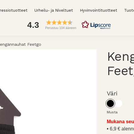
essiotuotteet
Urheilu- ja Niveltuet
Hyvinvointituotteet
Tuot
4.3
Perustuu 104 ääneen
engännauhat Feetgo
Ken
Feet
Väri
Musta
Mukana seu
6,9 € alenn