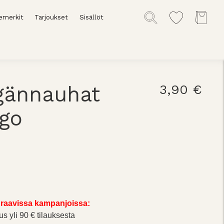
emerkit
Tarjoukset
Sisällöt
gännauhat
3,90 €
go
raavissa kampanjoissa:
us yli 90 € tilauksesta