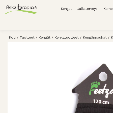
Kengät
Jalkaterveys
Kompr
Koti
/
Tuotteet
/
Kengät
/
Kenkätuotteet
/
Kengännauhat
/
K