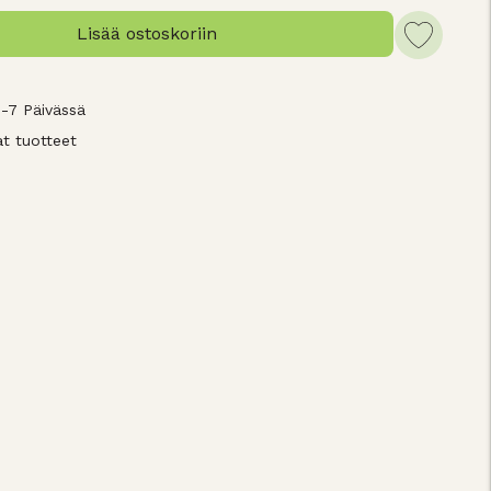
Lisää ostoskoriin
3-7 Päivässä
t tuotteet