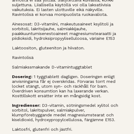
annosta ei saa ylittää. Säilytettävä kuivassa, korkki
suljettuna. Liiallisella käytöllä voi olla laksatiivisia
vaikutuksia. Ei lasten ulottuville eikä näkyville.
Ravintolisä ei korvaa monipuolista ruokavaliota.
Ainesosat: D3-vitamiini, makeutusaineet ksylitoli ja
sorbitoli, lakritsijauhe, salmiakkijauhe,
paakkuuntumisenestoaineet magnesiumstearaatti ja
piidioksidi, hydroksipropyyliselluloosa, väriaine E153
Laktoositon, gluteeniton ja hiivaton.
Ravintolisä
Salmiakssmakande D-vitamintuggtablet
Dosering:
1 tyggtablett dagligen. Doseringen enligt
anvisningarna får ej överskridas. Förvaras torrt med
locket stängt, utom syn- och räckhåll för barn.
Överdriven konsumtion kan ha laxerande verkan.
Kosttillskott ersätter inte en mångsidig kost.
Ingredienser:
D3-vitamin, sötningsmedel xylitol och
sorbitol, lakritspulver, salmiakpulver,
klumpförebyggande medel magnesiumstearat och
kiseldioxid, hydroxypropylcellulosa, färgämne E153.
Laktosfri, glutenfri och jästfri.