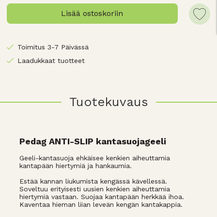
Lisää ostoskoriin
Toimitus 3-7 Päivässä
Laadukkaat tuotteet
Tuotekuvaus
Pedag ANTI-SLIP kantasuojageeli
Geeli-kantasuoja ehkäisee kenkien aiheuttamia
kantapään hiertymiä ja hankaumia.
Estää kannan liukumista kengässä kävellessä.
Soveltuu erityisesti uusien kenkien aiheuttamia
hiertymiä vastaan. Suojaa kantapään herkkää ihoa.
Kaventaa hieman liian leveän kengän kantakappia.