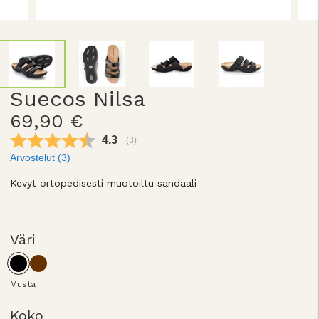
Suecos Nilsa
69,90 €
Keskimääräinen luokitus:
4.3
(
äänet:
3
)
Arvostelut (
3
)
Kevyt ortopedisesti muotoiltu sandaali
Väri
Musta
Koko