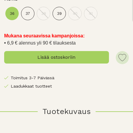
36
37
38
39
40
41
Mukana seuraavissa kampanjoissa:
6,9 € alennus yli 90 € tilauksesta
Lisää ostoskoriin
Toimitus 3-7 Päivässä
Laadukkaat tuotteet
Tuotekuvaus