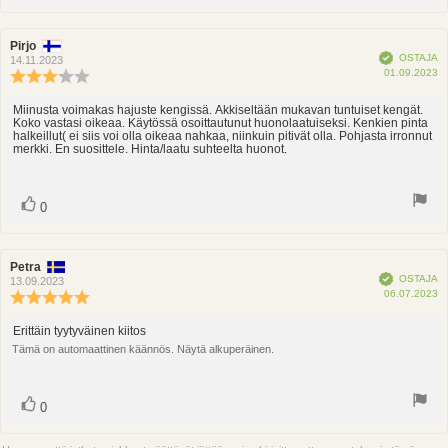
ylöspäin
Arvostelun
Pirjo
Arvostelun
Vahvistettu
OSTAJA
kirjoittaja:
päivämäärä:
14.11.2023
O
01.09.2023
Arvostelun
p
luokitus:
3.0
Miinusta voimakas hajuste kengissä. Äkkiseltään mukavan tuntuiset kengät.
Arvostelun
Koko vastasi oikeaa. Käytössä osoittautunut huonolaatuiseksi. Kenkien pinta
5:sta
teksti:
halkeillut( ei siis voi olla oikeaa nahkaa, niinkuin pitivät olla. Pohjasta irronnut
tähdestä
merkki. En suosittele. Hinta/laatu suhteelta huonot.
Ääni(et)
Äänestä
0
ylöspäin
Arvostelun
Petra
Arvostelun
Vahvistettu
OSTAJA
kirjoittaja:
päivämäärä:
13.09.2023
O
06.07.2023
Arvostelun
p
luokitus:
5.0
Erittäin tyytyväinen kiitos
Arvostelun
5:sta
Tämä on automaattinen käännös. Näytä alkuperäinen.
teksti:
tähdestä
Ääni(et)
Äänestä
0
ylöspäin