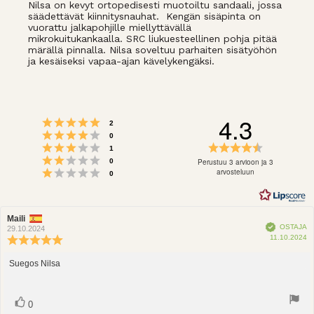
Nilsa on kevyt ortopedisesti muotoiltu sandaali, jossa
säädettävät kiinnitysnauhat. Kengän sisäpinta on
vuorattu jalkapohjille miellyttävällä
mikrokuitukankaalla. SRC liukuesteellinen pohja pitää
märällä pinnalla. Nilsa soveltuu parhaiten sisätyöhön
ja kesäiseksi vapaa-ajan kävelykengäksi.
4.3
Arvio 5 5:sta tähdestä
Äänet
2
Arvio 4 5:sta tähdestä
Äänet
0
Arvio 3 5:sta tähdestä
Arvio
Äänet
1
Arvio 2 5:sta tähdestä
4.3
Äänet
Perustuu 3 arvioon ja 3
0
Arvio 1 5:sta tähdestä
5:sta
arvosteluun
Äänet
0
tähdestä
Arvostelun
Maili
Arvostelun
Vahvistettu
OSTAJA
kirjoittaja:
päivämäärä:
29.10.2024
O
11.10.2024
Arvostelun
p
luokitus:
5.0
Suegos Nilsa
Arvostelun
5:sta
teksti:
tähdestä
Ääni(et)
Äänestä
0