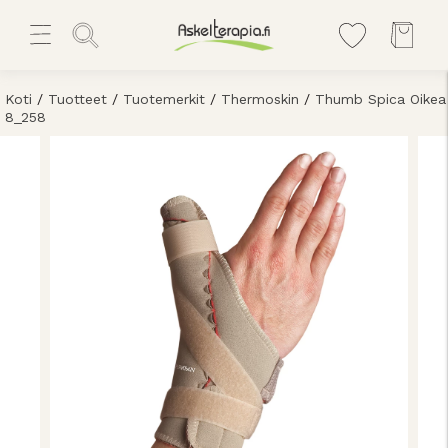
Koti
/
Tuotteet
/
Tuotemerkit
/
Thermoskin
/
Thumb Spica Oikea
8_258