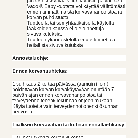
jälkeen ja asettaa sitten takaisin paikoilleen.
Vaxol® Baby -tuotetta voi käyttää välittömästi
ennen ammattimaista korvavahanpoistoa ja
korvan puhdistusta.
Tuotteella tai sen yhtäaikaisella käytöllä
lääkkeiden kanssa ei ole tunnettuja
sivuvaikutuksia.
Tuotteen yliannostelulla ei ole tunnettuja
haitallisia sivuvaikutuksia
Annosteluohje:
Ennen korvahuuhtelua:
1 suihkaus 2 kertaa päivässä (aamuin illoin)
hoidettavan korvan korvakäytävään enintään 7
päivän ajan ennen korvavahanpoistoa tai
terveydenhoitohenkilökunnan ohjeen mukaan.
Käytä tuotetta vain terveydenhoitohenkilökunnan
neuvosta.
Liiallisen korvavahan tai kutinan ennaltaehkäisy
:
1 suihkaus/korva kerran viikossa