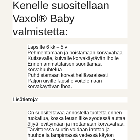
Kenelle suositellaan
Vaxol® Baby
valmistetta:
Lapsille 6 kk – 5 v
Pehmentämään ja poistamaan korvavahaa
Kutisevalle, kuivalle korvakäytävän iholle
Ennen ammattilaisen suorittamaa
korvahuuhtelua
Puhdistamaan korvat hellävaraisesti
Paljon uiville lapsille voitelemaan
korvakäytävän ihoa.
Lisätietoja:
On suositeltavaa annostella tuotetta ennen
ruokailua, koska leuan liike syödessä auttaa
öljyä levittymään ja irrottamaan korvavahaa.
Tarvittaessa suutin voidaan irrottaa ja
huuhdella lämpimässä vedessä käytön