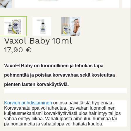
Vaxol Baby 10ml
17,90 €
Vaxol® Baby on luonnollinen ja tehokas tapa
pehmentää ja poistaa korvavahaa sekä kosteuttaa
pienten lasten korvakäytäviä.
Korvien puhdistaminen
on osa päivittäistä hygieniaa.
Korvavahatulppa voi aiheutua, jos vahan luonnollinen
kuljetusmekanismi korvakäytävästä ulos häiriintyy tai jos
vahaa erittyy liikaa. Vahatulpasta aiheutuu huminaa tai
painontunnetta ja vahatulppa voi haitata kuuloa.