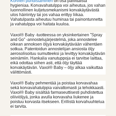
Korvien puhdistaminen
on osa päivittäistä
hygieniaa. Korvavahatulppa voi aiheutua, jos vahan
luonnollinen kuljetusmekanismi korvakäytävästä
ulos häiriintyy tai jos vahaa erittyy liikaa.
Vahatulpasta aiheutuu huminaa tai painontunnetta
ja vahatulppa voi haitata kuuloa.
Vaxol® Baby -tuotteessa on yksinkertainen ”Spray
and Go” -annostelujärjestelmä, joka annostelee
oikean annoksen öljyä korvakäytävään vähentäen
sotkua. Patentoidun annostelijan ansiosta öljy
aerosolisoituu sumutteeksi ja levittyy korvakäytävän
seinämiin. Hankalia vanutuppoja ei tarvitse laittaa,
eikä odottaa siihen asti, että öljy täyttää
korvakäytävän. Vaxol® Baby – öljy alkaa vaikuttaa
välittömästi.
Vaxol® Baby pehmentää ja poistaa korvavahaa
sekä korvavahatulppia vaivattomasti ja tehokkaasti.
Vaxol® Baby sisältää farmaseuttisesti puhdistettua
oliiviöljyä, jonka avulla korvavaha liukenee ja
poistuu korvasta itsekseen. Erillistä korvahuuhtelua
ei tarvita.