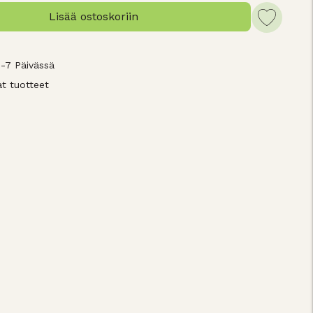
Lisää ostoskoriin
3-7 Päivässä
t tuotteet