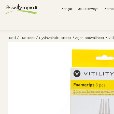
Kengät
Jalkaterveys
Kompr
Koti
/
Tuotteet
/
Hyvinvointituotteet
/
Arjen apuvälineet
/
Vit