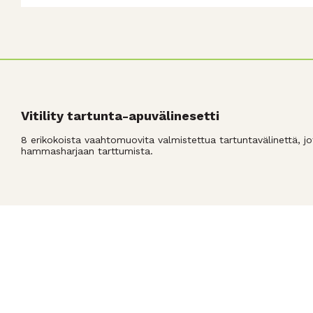
Vitility tartunta-apuvälinesetti
8 erikokoista vaahtomuovita valmistettua tartuntavälinettä, 
hammasharjaan tarttumista.