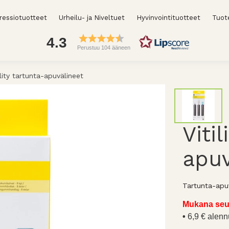
essiotuotteet
Urheilu- ja Niveltuet
Hyvinvointituotteet
Tuot
4.3
Perustuu 104 ääneen
ility tartunta-apuvälineet
Viti
apuv
Tartunta-apuv
Mukana seu
6,9 € alenn