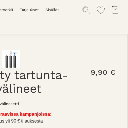
emerkit
Tarjoukset
Sisällöt
lity tartunta-
9,90 €
älineet
älinesetti
raavissa kampanjoissa:
us yli 90 € tilauksesta