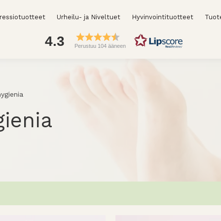
essiotuotteet
Urheilu- ja Niveltuet
Hyvinvointituotteet
Tuot
4.3
Perustuu 104 ääneen
hygienia
gienia