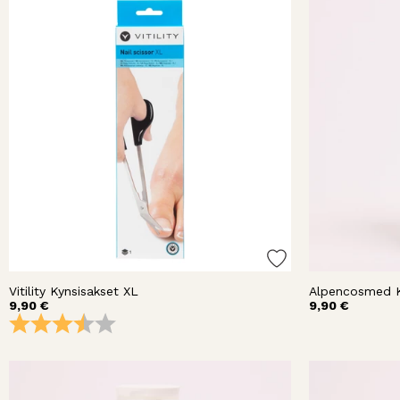
Vitility Kynsisakset XL
Alpencosmed K
9,90 €
9,90 €
Arvio:
3.7 5:sta tähdestä