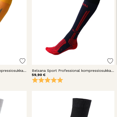
Belsana Sport Professional kompressiosukka polvi
Belsana Sport Professional kompressiosukka polvi
59,90 €
destä
Arvio:
5.0 5:sta tähdestä