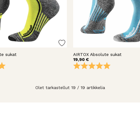
te sukat
AIRTOX Absolute sukat
19,90 €
5.0 5:sta tähdestä
Arvio:
5.0 5:sta täh
Olet tarkastellut 19 / 19 artikkelia