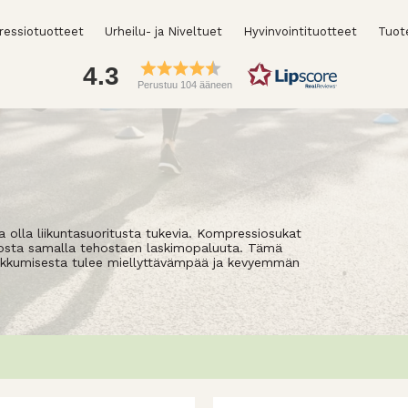
essiotuotteet
Urheilu- ja Niveltuet
Hyvinvointituotteet
Tuot
4.3
Perustuu 104 ääneen
 olla liikuntasuoritusta tukevia. Kompressiosukat
dosta samalla tehostaen laskimopaluuta. Tämä
iikkumisesta tulee miellyttävämpää ja kevyemmän