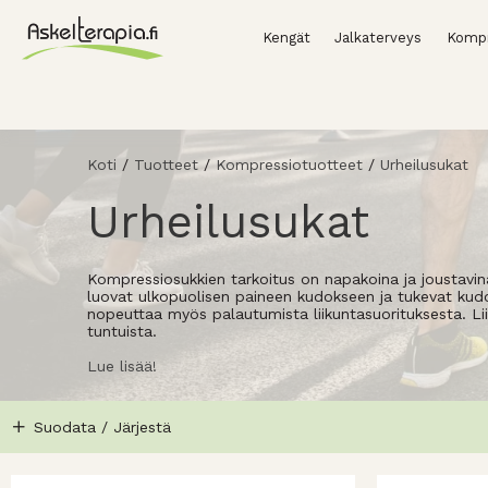
Kengät
Jalkaterveys
Kompr
Koti
/
Tuotteet
/
Kompressiotuotteet
/
Urheilusukat
Urheilusukat
Kompressiosukkien tarkoitus on napakoina ja joustavina
luovat ulkopuolisen paineen kudokseen ja tukevat ku
nopeuttaa myös palautumista liikuntasuorituksesta. L
tuntuista.
Lue lisää!
Suodata / Järjestä