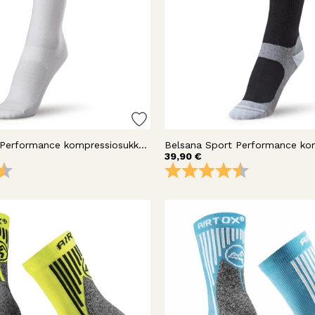
Belsana Sport Performance kompressiosukka polvi
39,90 €
4.5 5:sta tähdestä
Arvio:
4.5 5:sta täh