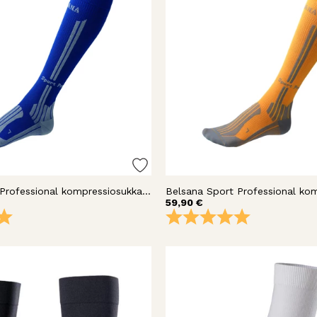
Belsana Sport Professional kompressiosukka polvi
59,90 €
5.0 5:sta tähdestä
Arvio:
5.0 5:sta täh