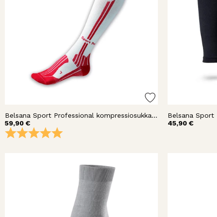
Belsana Sport Professional kompressiosukka polvi
Belsana Sport 
59,90 €
45,90 €
Arvio:
5.0 5:sta tähdestä