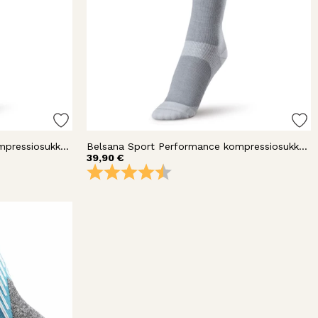
Belsana Sport Performance kompressiosukka polvi
Belsana Sport Performance kompressiosukka polvi
39,90 €
destä
Arvio:
4.5 5:sta tähdestä