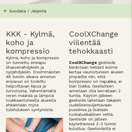
Suodata / Järjestä
KKK - Kylmä,
CoolXChange
koho ja
viilentää
kompressio
tehokkaasti
Kylmä, koho ja kompressio
on tunnettu ensiapu
CoolXChange
geeliside
lihasvenähdyksiin ja
kiedotaan hellästi kolme
nyrjähdyksiin. Ensimmäisten
kertaa vaurioituneen alueen
48 tunnin aikana annetun
ympärille niin, että
ensiavun on todettu
kompressio on napakka, ei
helpottavan kipua ja
liian tiukka. Geelisiteen
turvotusta. Vähentämällä
annetaan olla kerrallaan 2
veren määrää ja lämpöä
tuntia. Käytön jälkeen
loukkaantuneella alueella
geeliside laitetaan takaisin
ehkäistään myös
uudelleensuljettavaan
tulehduksen syntymistä.
pussiinsa ja lisätään
ruokalusikallinen vettä.
Geeliside on jälleen
käytettävissä 2-3 tunnin
kuluttua. Geelisidettä ei