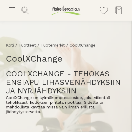
Koti
/
Tuotteet
/
Tuotemerkit
/
CoolXChange
CoolXChange
COOLXCHANGE - TEHOKAS
ENSIAPU LIHASVENÄHDYKSIIN
JA NYRJÄHDYKSIIN
CoolXChange on kylmäkompressioside, joka viilentää
tehokkaasti kudoksen pintalämpötilaa. Sidettä on
mahdollista käyttää missä vain ilman erillistä
jäähdytystarvetta.