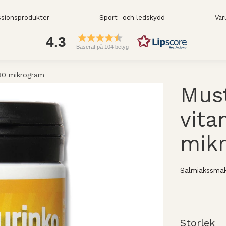
sionsprodukter
Sport- och ledskydd
Var
4.3
Baserat på 104 betyg
 30 mikrogram
Must
vita
mik
Salmiakssmak
Storlek