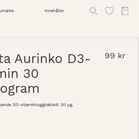
umärke
Innehåller
a Aurinko D3-
99 kr
min 30
rogram
ande D3-vitamintuggtablett 30 µg.