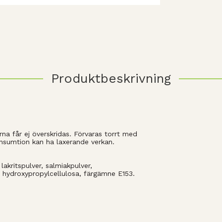
Produktbeskrivning
rna får ej överskridas. Förvaras torrt med
onsumtion kan ha laxerande verkan.
lakritspulver, salmiakpulver,
hydroxypropylcellulosa, färgämne E153.