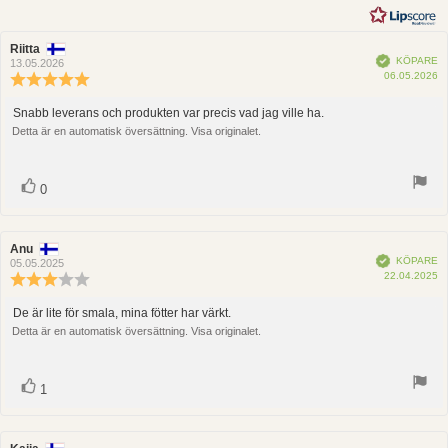
5
stjärnor
Recensionsförfattare:
Riitta
Recensionsdatum:
Bekräftad
KÖPARE
13.05.2026
K
06.05.2026
Recensionsbetyg:
5.0
utav
Snabb leverans och produkten var precis vad jag ville ha.
Recensionstext:
5
Detta är en automatisk översättning. Visa originalet.
stjärnor
röst(er)
Rösta
0
upp
Recensionsförfattare:
Anu
Recensionsdatum:
Bekräftad
KÖPARE
05.05.2025
K
22.04.2025
Recensionsbetyg:
3.0
utav
De är lite för smala, mina fötter har värkt.
Recensionstext:
5
Detta är en automatisk översättning. Visa originalet.
stjärnor
röst(er)
Rösta
1
upp