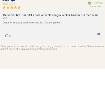
Recensionsförfattare:
Kaija
Recensionsdatum:
Bekräftad
KÖPARE
22.11.2023
K
02.11.2023
Recensionsbetyg:
5.0
utav
De verkar bra, har hittills bara använts i några veckor. Passar bra med Alma
Recensionstext:
skor.
5
stjärnor
Detta är en automatisk översättning. Visa originalet.
röst(er)
Rösta
0
upp
Tänk på att vissa kunder väljer att ge ett betyg utan att skriva en recension. Därav kommer
antalet betyg att skilja sig ifrån antalet recensioner.