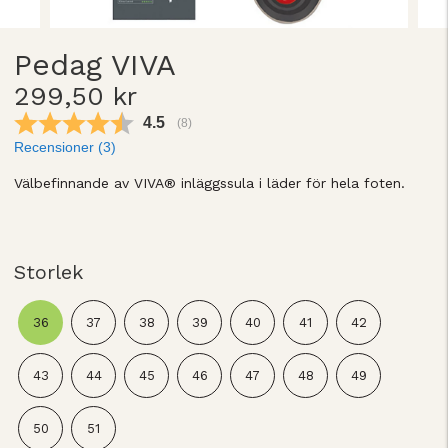
Pedag VIVA
299,50 kr
Snittbetyg:
4.5
(
röster:
8
)
Recensioner (
3
)
Välbefinnande av VIVA® inläggssula i läder för hela foten.
Storlek
36
37
38
39
40
41
42
43
44
45
46
47
48
49
50
51