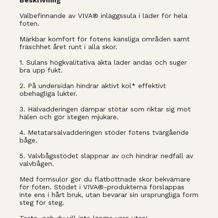
Beskrivning
Välbefinnande av VIVA® inläggssula i läder för hela
foten.
Märkbar komfort för fotens känsliga områden samt
fräschhet året runt i alla skor.
1. Sulans högkvalitativa äkta läder andas och suger
bra upp fukt.
2. På undersidan hindrar aktivt kol* effektivt
obehagliga lukter.
3. Hälvadderingen dämpar stötar som riktar sig mot
hälen och gör stegen mjukare.
4. Metatarsalvadderingen stöder fotens tvärgående
båge.
5. Valvbågsstödet slappnar av och hindrar nedfall av
valvbågen.
Med formsulor gör du flatbottnade skor bekvämare
för foten. Stödet i VIVA®-produkterna förslappas
inte ens i hårt bruk, utan bevarar sin ursprungliga form
steg för steg.