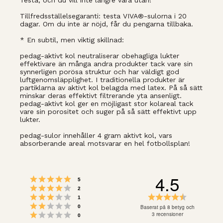
Testa, och du vill inte längre vara utan!
Tillfredsställelsegaranti: testa VIVA®-sulorna i 20
dagar. Om du inte är nöjd, får du pengarna tillbaka.
* En subtil, men viktig skillnad:
pedag-aktivt kol neutraliserar obehagliga lukter
effektivare än många andra produkter tack vare sin
synnerligen porösa struktur och har väldigt god
luftgenomsläpplighet. I traditionella produkter är
partiklarna av aktivt kol belagda med latex. På så sätt
minskar deras effektivt filtrerande yta ansenligt.
pedag-aktivt kol ger en möjligast stor kolareal tack
vare sin porositet och suger på så sätt effektivt upp
lukter.
pedag-sulor innehåller 4 gram aktivt kol, vars
absorberande areal motsvarar en hel fotbollsplan!
4.5
Betyg: 5 utav 5 stjärnor
röster
5
Betyg: 4 utav 5 stjärnor
röster
2
Betyg: 3 utav 5 stjärnor
Betyg:
röster
1
Betyg: 2 utav 5 stjärnor
4.5
röster
Baserat på 8 betyg och
0
Betyg: 1 utav 5 stjärnor
utav
3 recensioner
röster
0