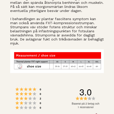
mellan den spända åtsnörpta benhinnan och muskeln.
På så sätt kan morgonsmärtan lindras liksom
eventuella ytterligare besvär under dagen.
I behandlingen av plantar fasciitens symptom kan
man också använda FXT-kompressionsstrumpan.
Strumpans väv stöder fotens struktur och minskar
belastningen på infästningspunkten för fotsulans
vävnadshinna. Strumporna är avsedda för dagligt
bruk. De avlägsnar fukt och trikåvävnaden är behagligt
mjuk.
3.0
Betyg: 5 utav 5 stjärnor
röster
0
Betyg: 4 utav 5 stjärnor
röster
0
Betyg: 3 utav 5 stjärnor
Betyg:
röster
2
Betyg: 2 utav 5 stjärnor
3.0
röster
Baserat på 2 betyg och
0
Betyg: 1 utav 5 stjärnor
utav
1 recensioner
röster
0
5