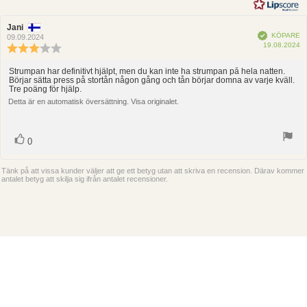
stjärnor
Recensionsförfattare:
Jani
Recensionsdatum:
Bekräftad
KÖPARE
09.09.2024
K
19.08.2024
Recensionsbetyg:
3.0
utav
Strumpan har definitivt hjälpt, men du kan inte ha strumpan på hela natten.
Recensionstext:
Börjar sätta press på stortån någon gång och tån börjar domna av varje kväll.
5
Tre poäng för hjälp.
stjärnor
Detta är en automatisk översättning. Visa originalet.
röst(er)
Rösta
0
upp
Tänk på att vissa kunder väljer att ge ett betyg utan att skriva en recension. Därav kommer
antalet betyg att skilja sig ifrån antalet recensioner.