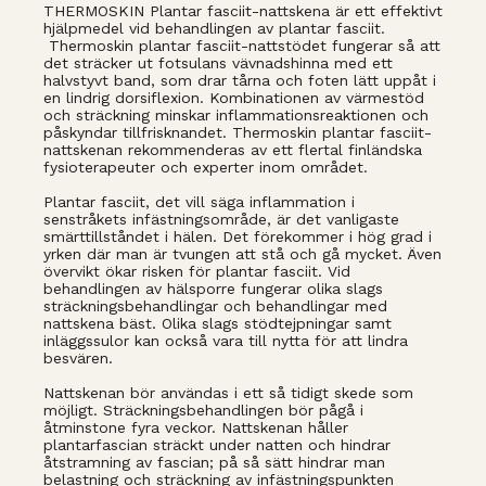
THERMOSKIN Plantar fasciit-nattskena är ett effektivt
hjälpmedel vid behandlingen av plantar fasciit.
Thermoskin plantar fasciit-nattstödet fungerar så att
det sträcker ut fotsulans vävnadshinna med ett
halvstyvt band, som drar tårna och foten lätt uppåt i
en lindrig dorsiflexion. Kombinationen av värmestöd
och sträckning minskar inflammationsreaktionen och
påskyndar tillfrisknandet. Thermoskin plantar fasciit-
nattskenan rekommenderas av ett flertal finländska
fysioterapeuter och experter inom området.
Plantar fasciit, det vill säga inflammation i
senstråkets infästningsområde, är det vanligaste
smärttillståndet i hälen. Det förekommer i hög grad i
yrken där man är tvungen att stå och gå mycket. Även
övervikt ökar risken för plantar fasciit. Vid
behandlingen av hälsporre fungerar olika slags
sträckningsbehandlingar och behandlingar med
nattskena bäst. Olika slags stödtejpningar samt
inläggssulor kan också vara till nytta för att lindra
besvären.
Nattskenan bör användas i ett så tidigt skede som
möjligt. Sträckningsbehandlingen bör pågå i
åtminstone fyra veckor. Nattskenan håller
plantarfascian sträckt under natten och hindrar
åtstramning av fascian; på så sätt hindrar man
belastning och sträckning av infästningspunkten