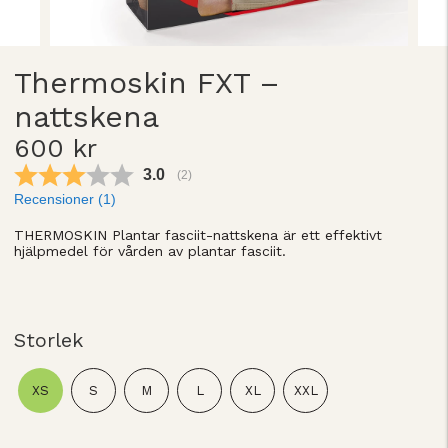
Thermoskin FXT –
nattskena
600 kr
Snittbetyg:
3.0
(
röster:
2
)
Recensioner (
1
)
THERMOSKIN Plantar fasciit-nattskena är ett effektivt
hjälpmedel för vården av plantar fasciit.
Storlek
XS
S
M
L
XL
XXL