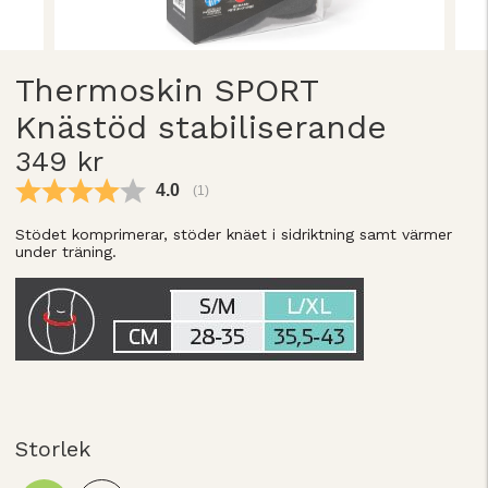
Thermoskin SPORT
Knästöd stabiliserande
349 kr
Snittbetyg:
4.0
(
röster:
1
)
Stödet komprimerar, stöder knäet i sidriktning samt värmer
under träning.
Storlek