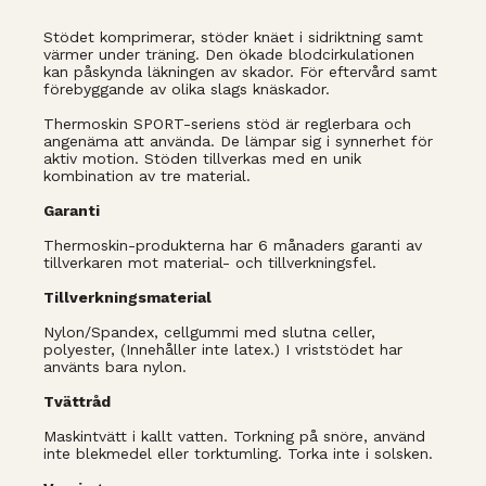
Stödet komprimerar, stöder knäet i sidriktning samt
värmer under träning. Den ökade blodcirkulationen
kan påskynda läkningen av skador. För eftervård samt
förebyggande av olika slags knäskador.
Thermoskin SPORT-seriens stöd är reglerbara och
angenäma att använda. De lämpar sig i synnerhet för
aktiv motion. Stöden tillverkas med en unik
kombination av tre material.
Garanti
Thermoskin-produkterna har 6 månaders garanti av
tillverkaren mot material- och tillverkningsfel.
Tillverkningsmaterial
Nylon/Spandex, cellgummi med slutna celler,
polyester, (Innehåller inte latex.) I vriststödet har
använts bara nylon.
Tvättråd
Maskintvätt i kallt vatten. Torkning på snöre, använd
inte blekmedel eller torktumling. Torka inte i solsken.