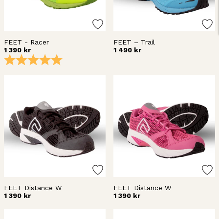
FEET - Racer
FEET – Trail
1 390 kr
1 490 kr
Betyg:
5.0 utav 5 stjärnor
FEET Distance W
FEET Distance W
1 390 kr
1 390 kr