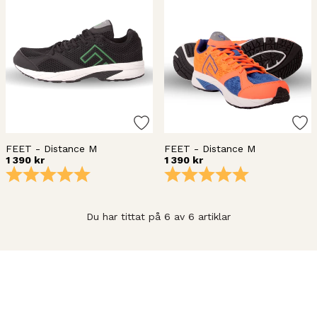
FEET - Distance M
FEET - Distance M
1 390 kr
1 390 kr
Betyg:
5.0 utav 5 stjärnor
Betyg:
5.0 utav 5 stj
Du har tittat på 6 av 6 artiklar