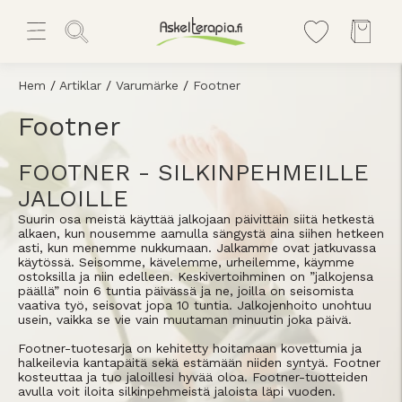
Hem
/
Artiklar
/
Varumärke
/
Footner
Footner
FOOTNER - SILKINPEHMEILLE
JALOILLE
Suurin osa meistä käyttää jalkojaan päivittäin siitä hetkestä
alkaen, kun nousemme aamulla sängystä aina siihen hetkeen
asti, kun menemme nukkumaan. Jalkamme ovat jatkuvassa
käytössä. Seisomme, kävelemme, urheilemme, käymme
ostoksilla ja niin edelleen. Keskivertoihminen on ”jalkojensa
päällä” noin 6 tuntia päivässä ja ne, joilla on seisomista
vaativa työ, seisovat jopa 10 tuntia. Jalkojenhoito unohtuu
usein, vaikka se vie vain muutaman minuutin joka päivä.
Footner-tuotesarja on kehitetty hoitamaan kovettumia ja
halkeilevia kantapäitä sekä estämään niiden syntyä. Footner
kosteuttaa ja tuo jaloillesi hyvää oloa. Footner-tuotteiden
avulla voit iloita silkinpehmeistä jaloista läpi vuoden.