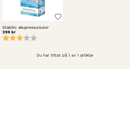
Stabilic akupressursulor
299 kr
Betyg:
3.0 utav 5 stjärnor
Du har tittat på 1 av 1 artiklar