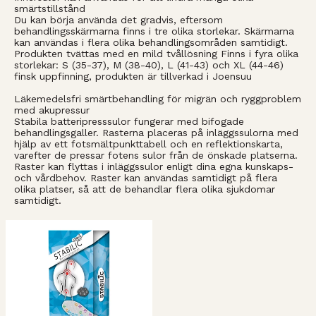
smärtstillstånd
Du kan börja använda det gradvis, eftersom
behandlingsskärmarna finns i tre olika storlekar. Skärmarna
kan användas i flera olika behandlingsområden samtidigt.
Produkten tvättas med en mild tvållösning Finns i fyra olika
storlekar: S (35-37), M (38-40), L (41-43) och XL (44-46)
finsk uppfinning, produkten är tillverkad i Joensuu
Läkemedelsfri smärtbehandling för migrän och ryggproblem
med akupressur
Stabila batteripresssulor fungerar med bifogade
behandlingsgaller. Rasterna placeras på inläggssulorna med
hjälp av ett fotsmältpunkttabell och en reflektionskarta,
varefter de pressar fotens sulor från de önskade platserna.
Raster kan flyttas i inläggssulor enligt dina egna kunskaps-
och vårdbehov. Raster kan användas samtidigt på flera
olika platser, så att de behandlar flera olika sjukdomar
samtidigt.