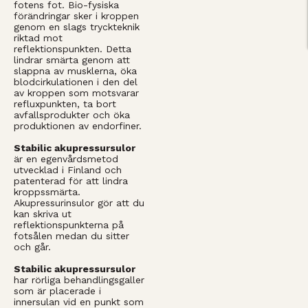
fotens fot. Bio-fysiska
förändringar sker i kroppen
genom en slags tryckteknik
riktad mot
reflektionspunkten. Detta
lindrar smärta genom att
slappna av musklerna, öka
blodcirkulationen i den del
av kroppen som motsvarar
refluxpunkten, ta bort
avfallsprodukter och öka
produktionen av endorfiner.
Stabilic akupressursulor
är en egenvårdsmetod
utvecklad i Finland och
patenterad för att lindra
kroppssmärta.
Akupressurinsulor gör att du
kan skriva ut
reflektionspunkterna på
fotsålen medan du sitter
och går.
Stabilic akupressursulor
har rörliga behandlingsgaller
som är placerade i
innersulan vid en punkt som