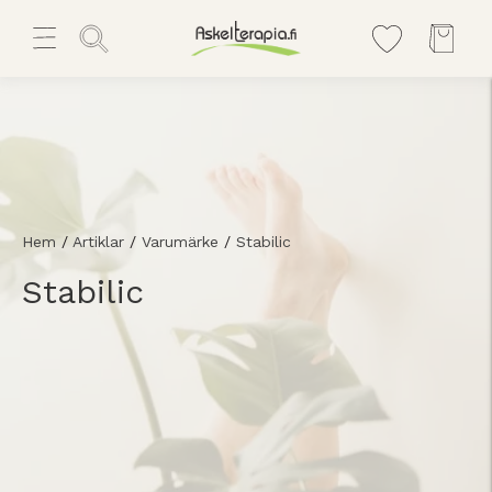
Hem
/
Artiklar
/
Varumärke
/
Stabilic
Stabilic