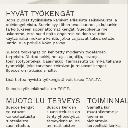
HYVÄT TYÖKENGÄT
Jopa puolet työikäisistä kärsivät erilaisista selkäkivuista ja
polviongelmista. Suurin syy tähän ovat huonot ja kuhunkin
tarkoitukseen sopimattomat kengät. Suecoksella me
uskomme, että suuri näitä ongelmia voidaan välttää
käyttämällä mukavia kenkiä, jotka tarjoavat tukea selälle,
lantiolle ja polville koko päivän.
Suecos työkengät on kehitetty modernin työelämän
tarpeisiin. Oletpa kokki, hoitaja, tarjoilija, siivooja,
toimistotyöntekijä, baarimikko, farmaseutti tai mikä tahansa
työntekijä, joka tarvitsee toimivat ja mukavat kengät,
Suecos on ratkaisu sinulle.
Lisä tietoa hyvistä työkengistä voit lukea
TÄÄLTÄ.
Suecos työkenkämalliston
ESITE.
MUOTOILU
TERVEYS
TOIMINNA
Suecos kengät
Suecos kenkien
Samalla kun
edustavat
suunnittelussa on
muotoilemme ja
korkealaatuista
tehty yhteistyötä
teemme
ruotsalaista
terveydenhuollon
viehättäviä,
suunnittelua,
ammattilaisten
terveellisiä kenkiä