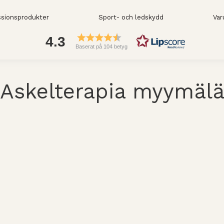
sionsprodukter
Sport- och ledskydd
Var
4.3
Baserat på 104 betyg
Askelterapia myymäl