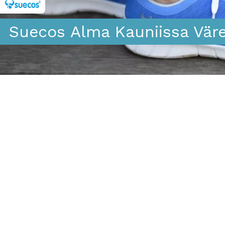
Suecos Alma Kauniissa Väre