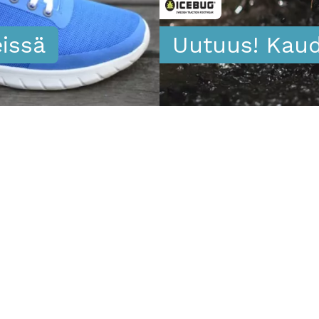
Uutuus! Kaud
issä