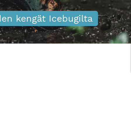
en kengät Icebugilta