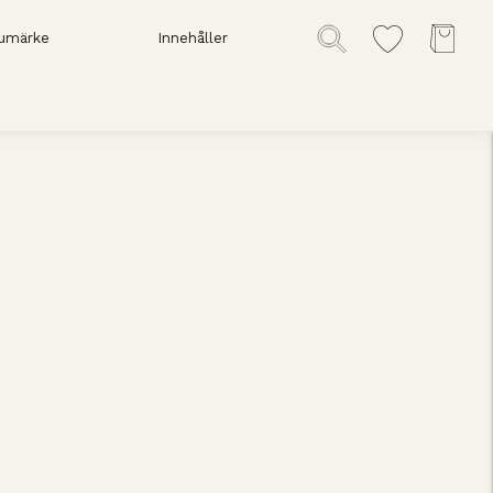
umärke
Innehåller
ä