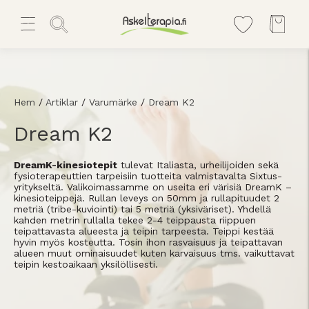
Hem
/
Artiklar
/
Varumärke
/
Dream K2
Dream K2
DreamK-kinesiotepit
tulevat Italiasta, urheilijoiden sekä
fysioterapeuttien tarpeisiin tuotteita valmistavalta Sixtus-
yritykseltä. Valikoimassamme on useita eri värisiä DreamK –
kinesioteippejä. Rullan leveys on 50mm ja rullapituudet 2
metriä (tribe-kuviointi) tai 5 metriä (yksiväriset). Yhdellä
kahden metrin rullalla tekee 2-4 teippausta riippuen
teipattavasta alueesta ja teipin tarpeesta. Teippi kestää
hyvin myös kosteutta. Tosin ihon rasvaisuus ja teipattavan
alueen muut ominaisuudet kuten karvaisuus tms. vaikuttavat
teipin kestoaikaan yksilöllisesti.