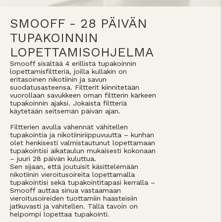
SMOOFF - 28 PÄIVÄN
TUPAKOINNIN
LOPETTAMISOHJELMA
Smooff sisältää 4 erillistä tupakoinnin
lopettamisfiltteriä, joilla kullakin on
eritasoinen nikotiinin ja savun
suodatusasteensa. Filtterit kiinnitetään
vuorollaan savukkeen oman filtterin kärkeen
tupakoinnin ajaksi. Jokaista filtteriä
käytetään seitsemän päivän ajan.
Filtterien avulla vähennät vähitellen
tupakointia ja nikotiiniriippuvuutta – kunhan
olet henkisesti valmistautunut lopettamaan
tupakointisi aikataulun mukaisesti kokonaan
– juuri 28 päivän kuluttua.
Sen sijaan, että joutuisit käsittelemään
nikotiinin vieroitusoireita lopettamalla
tupakointisi sekä tupakointitapasi kerralla –
Smooff auttaa sinua vastaamaan
vieroitusoireiden tuottamiin haasteisiin
jatkuvasti ja vähitellen. Tällä tavoin on
helpompi lopettaa tupakointi.